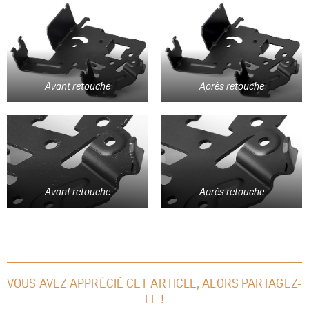
Avant retouche
Après retouche
Avant retouche
Après retouche
VOUS AVEZ APPRÉCIÉ CET ARTICLE, ALORS PARTAGEZ-
LE !