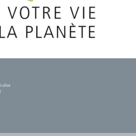
eulise
1